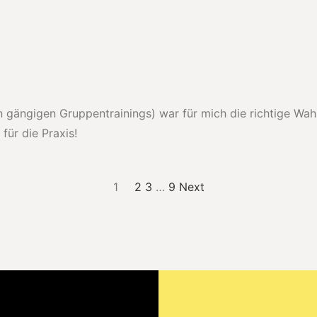
gängigen Gruppentrainings) war für mich die richtige Wahl. 
für die Praxis!
Seite
Seite
Seite
Seite
1
2
3
…
9
Next