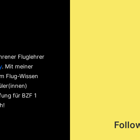
hrener Fluglehrer
y
. Mit meiner
em Flug-Wissen
ler(innen)
fung für BZF 1
h!
Follo