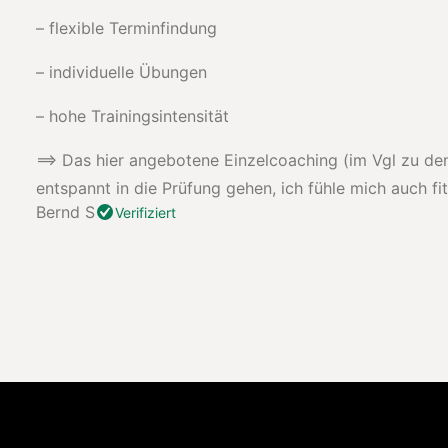
– flexible Terminfindung
– individuelle Übungen
– hohe Trainingsintensität
==> Das hier angebotene Einzelcoaching (im Vgl zu den 
entspannt in die Prüfung gehen, ich fühle mich auch fit 
Bernd S
Verifiziert
Navigation
für
Site
Reviews